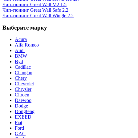
Чип-тюнинг Great Wall M2 1.5
Чип-тюнинг Great Wall Safe 2.2
Чип-тюнинг Great Wall Wingle 2.2
Выберите марку
Acura
Alfa Romeo
Audi
BMW
Byd
Cadillac
Changan
Chery
Chevrolet
Chrysler
Citroen
Daewoo
Dodge
Dongfeng
EXEED
Fiat
Ford
GAC