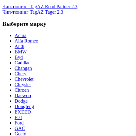
Чип-тюнинг TagAZ Road Partner 2.3
Чип-тюнинг TagAZ Tager 2.3
Выберите марку
Acura
Alfa Romeo
Audi
BMW
Byd
Cadillac
Changan
Chery
Chevrolet
Chrysler
Citroen
Daewoo
Dodge
Dongfeng
EXEED
Fiat
Ford
GAC
Geely