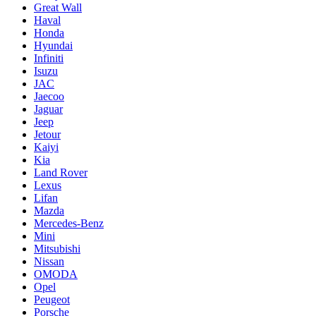
Great Wall
Haval
Honda
Hyundai
Infiniti
Isuzu
JAC
Jaecoo
Jaguar
Jeep
Jetour
Kaiyi
Kia
Land Rover
Lexus
Lifan
Mazda
Mercedes-Benz
Mini
Mitsubishi
Nissan
OMODA
Opel
Peugeot
Porsche