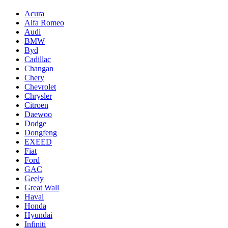
Acura
Alfa Romeo
Audi
BMW
Byd
Cadillac
Changan
Chery
Chevrolet
Chrysler
Citroen
Daewoo
Dodge
Dongfeng
EXEED
Fiat
Ford
GAC
Geely
Great Wall
Haval
Honda
Hyundai
Infiniti