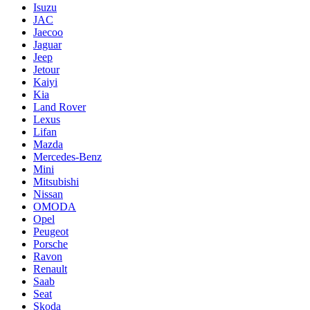
Isuzu
JAC
Jaecoo
Jaguar
Jeep
Jetour
Kaiyi
Kia
Land Rover
Lexus
Lifan
Mazda
Mercedes-Benz
Mini
Mitsubishi
Nissan
OMODA
Opel
Peugeot
Porsche
Ravon
Renault
Saab
Seat
Skoda