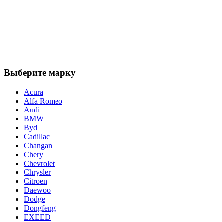
Выберите марку
Acura
Alfa Romeo
Audi
BMW
Byd
Cadillac
Changan
Chery
Chevrolet
Chrysler
Citroen
Daewoo
Dodge
Dongfeng
EXEED