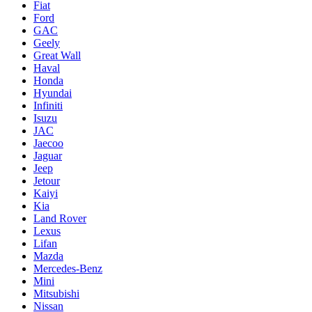
Fiat
Ford
GAC
Geely
Great Wall
Haval
Honda
Hyundai
Infiniti
Isuzu
JAC
Jaecoo
Jaguar
Jeep
Jetour
Kaiyi
Kia
Land Rover
Lexus
Lifan
Mazda
Mercedes-Benz
Mini
Mitsubishi
Nissan